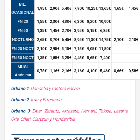
BIL.
1,95€
2,90€
5,40€
7,90€
10,25€
13,65€
1,65€
1,45€
OCASIONAL
FN 20
1,55€
2,30€
4,30€
6,30€
8,20€
10,90€
FN 50
1,35€
1,45€
2,70€
3,95€
5,15€
6,85€
NOCTURNO
2,65€
3,70€
6,45€
8,95€
11,30€
14,75€
2,10€
2,10€
FN 20 NOCT
2,10€
2,95€
5,15€
7,15€
9,05€
11,80€
FN 50 NOCT
1,35€
1,85€
3,25€
4,45€
5,65€
7,40€
MUGI
0,78€
1,16€
2,16€
3,16€
4,10€
5,46€
0,66€
0,58€
Anónima
Urbano 1
: Donostia y motora Pasaia
Urbano 2
: Irun y Errenteria
Urbano 3
: Eibar, Zarautz, Arrasate, Hernani, Tolosa, Lasarte-
Oria, Oñati, Oiartzun y Hondarribia