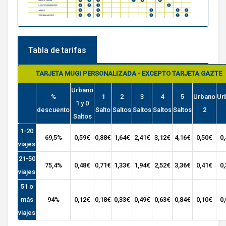
Tabla de tarifas
TARJETA MUGI PERSONALIZADA - EXCEPTO TARJETA GAZTE
Urbano
%
1
2
3
4
5
Urbano
Ur
1 y 0
descuento
Salto
Saltos
Saltos
Saltos
Saltos
2
Saltos
1-20
69,5%
0,59€
0,88€
1,64€
2,41€
3,12€
4,16€
0,50€
0
viajes
21-50
75,4%
0,48€
0,71€
1,33€
1,94€
2,52€
3,36€
0,41€
0
viajes
51 o
más
94%
0,12€
0,18€
0,33€
0,49€
0,63€
0,84€
0,10€
0
viajes