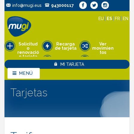
info@mugi.eus
943000117
EU
ES
FR
EN
Solicitud
Recarga
Ver
o
de tarjeta
movimien
renovació
tos
n tarjeta
Pedir cita
MI TARJETA
Anulación
de tarjeta
MENÚ
MENÚ
Tarjetas