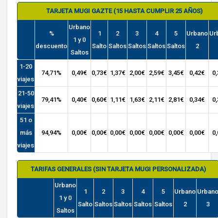
TARJETA MUGI GAZTE (15 HASTA CUMPLIR 25 AÑOS)
Urbano
%
1
2
3
4
5
Urbano
Ur
1 y 0
descuento
Salto
Saltos
Saltos
Saltos
Saltos
2
Saltos
1-20
74,71%
0,49€
0,73€
1,37€
2,00€
2,59€
3,45€
0,42€
0
viajes
21-50
79,41%
0,40€
0,60€
1,11€
1,63€
2,11€
2,81€
0,34€
0
viajes
51 o
más
94,94%
0,00€
0,00€
0,00€
0,00€
0,00€
0,00€
0,00€
0
viajes
TARIFAS GENERALES (SIN TARJETA MUGI PERSONALIZADA)
Urbano
1
2
3
4
5
Urbano
Urban
1 y 0
Salto
Saltos
Saltos
Saltos
Saltos
2
3
Saltos