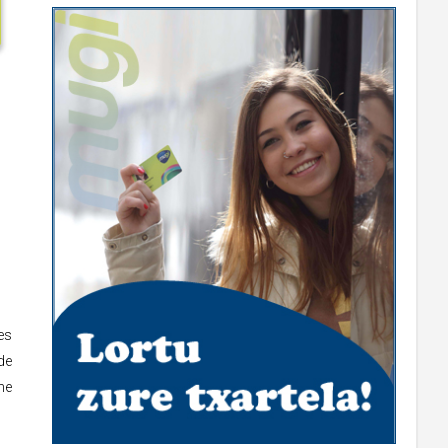
es
de
ne