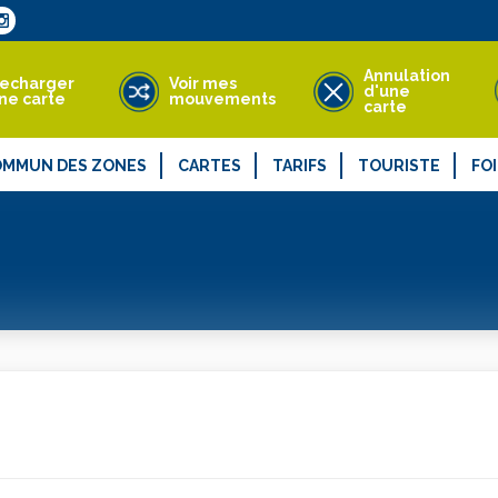
Annulation
echarger
Voir mes
d'une
ne carte
mouvements
carte
OMMUN DES ZONES
CARTES
TARIFS
TOURISTE
FO
Types de cartes
Points de demande et de recharge