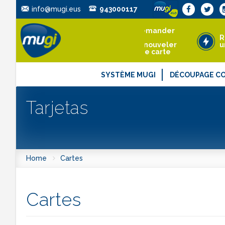
info@mugi.eus
943000117
Demander
ou
R
renouveler
u
une carte
SYSTÈME MUGI
DÉCOUPAGE C
Tarjetas
Home
Cartes
Cartes