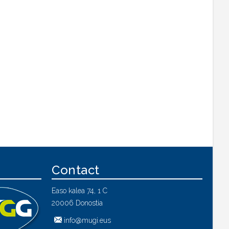
Contact
Easo kalea 74, 1 C
20006 Donostia
info@mugi.eus