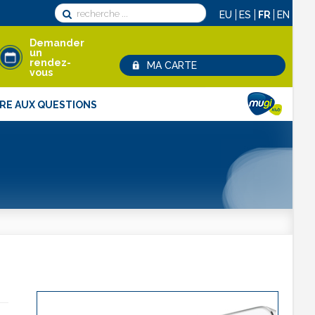
EU
ES
FR
EN
Demander
un
rendez-
MA CARTE
vous
IRE AUX QUESTIONS