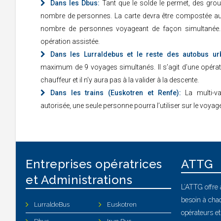
Dans les Dbus:
Tant que le solde le permet, des grou
nombre de personnes. La carte devra être compostée aut
nombre de personnes voyageant de façon simultanée.
opération assistée.
Dans les Lurraldebus et le reste des autobus ur
maximum de 9 voyages simultanés. Il s’agit d’une opérati
chauffeur et il n’y aura pas à la valider à la descente.
Dans les trains (Euskotren et Renfe):
La multi-va
autorisée, une seule personne pourra l’utiliser sur le voyage
Entreprises opératrices
ATTG
et Administrations
L’ATTG offre 
besoin à cha
LurraldeBus
Euskotren
opérateurs et