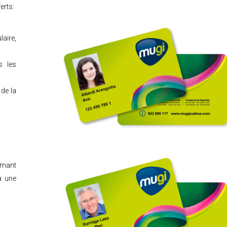
erts:
laire,
s les
 de la
mant
à une