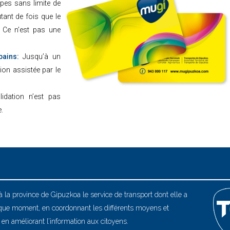
pes sans limite de
ant de fois que le
 Ce n’est pas une
bains:
Jusqu’à un
on assistée par le
lidation n’est pas
.
à la province de Gipuzkoa le service de transport dont elle a
que moment, en coordonnant les différents moyens et
 en améliorant l’information aux citoyens.