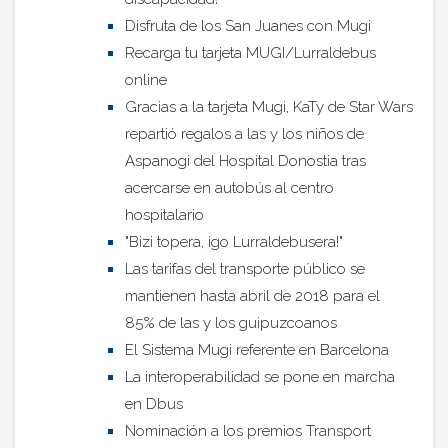
Disfruta de los San Juanes con Mugi
Recarga tu tarjeta MUGI/Lurraldebus
online
Gracias a la tarjeta Mugi, KaTy de Star Wars
repartió regalos a las y los niños de
Aspanogi del Hospital Donostia tras
acercarse en autobús al centro
hospitalario
"Bizi topera, igo Lurraldebusera!"
Las tarifas del transporte público se
mantienen hasta abril de 2018 para el
85% de las y los guipuzcoanos
El Sistema Mugi referente en Barcelona
La interoperabilidad se pone en marcha
en Dbus
Nominación a los premios Transport