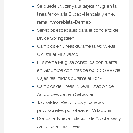
Se puede utilizar ya la tarjeta Mugi en la
línea ferroviaria Bilbao–Hendaia y en el
ramal Amorebieta–Bermeo
Servicios especiales para el concierto de
Bruce Springsteen
Cambios en líneas durante la 56 Vuelta
Ciclista al País Vasco
El sistema Mugi se consolida con fuerza
en Gipuzkoa con más de 64.000.000 de
viajes realizados durante el 2015
Cambios de líneas: Nueva Estación de
Autobuses de San Sebastián
Tolosaldea: Recorridos y paradas
provisionales por obras en Villabona
Donostia: Nueva Estación de Autobuses y
cambios en las líneas