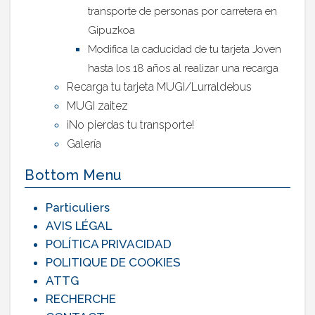
transporte de personas por carretera en
Gipuzkoa
Modifica la caducidad de tu tarjeta Joven
hasta los 18 años al realizar una recarga
Recarga tu tarjeta MUGI/Lurraldebus
MUGI zaitez
¡No pierdas tu transporte!
Galería
Bottom Menu
Particuliers
AVIS LÉGAL
POLÍTICA PRIVACIDAD
POLITIQUE DE COOKIES
ATTG
RECHERCHE