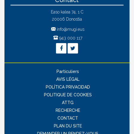
Contact
Easo kalea 74, 1 C
20006 Donostia
info@mugi.eus
943 000 117
Particuliers
AVIS LÉGAL
POLÍTICA PRIVACIDAD
POLITIQUE DE COOKIES
ATTG
RECHERCHE
CONTACT
PLAN DU SITE
DEMANDER UN RENDEZ-VOUS