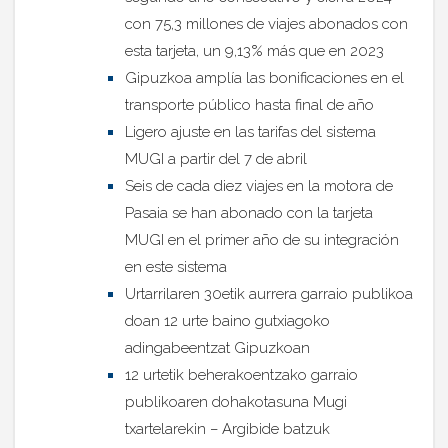
con 75,3 millones de viajes abonados con
esta tarjeta, un 9,13% más que en 2023
Gipuzkoa amplía las bonificaciones en el
transporte público hasta final de año
Ligero ajuste en las tarifas del sistema
MUGI a partir del 7 de abril
Seis de cada diez viajes en la motora de
Pasaia se han abonado con la tarjeta
MUGI en el primer año de su integración
en este sistema
Urtarrilaren 30etik aurrera garraio publikoa
doan 12 urte baino gutxiagoko
adingabeentzat Gipuzkoan
12 urtetik beherakoentzako garraio
publikoaren dohakotasuna Mugi
txartelarekin – Argibide batzuk