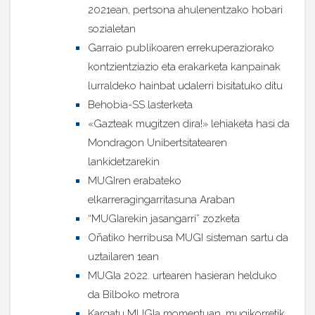
2021ean, pertsona ahulenentzako hobari
sozialetan
Garraio publikoaren errekuperaziorako
kontzientziazio eta erakarketa kanpainak
lurraldeko hainbat udalerri bisitatuko ditu
Behobia-SS lasterketa
«Gazteak mugitzen dira!» lehiaketa hasi da
Mondragon Unibertsitatearen
lankidetzarekin
MUGIren erabateko
elkarreragingarritasuna Araban
“MUGIarekin jasangarri” zozketa
Oñatiko herribusa MUGI sisteman sartu da
uztailaren 1ean
MUGIa 2022. urtearen hasieran helduko
da Bilboko metrora
Kargatu MUGIa momentuan, mugikorretik