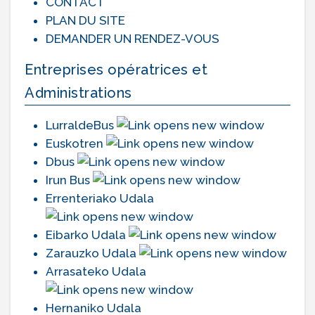
CONTACT
PLAN DU SITE
DEMANDER UN RENDEZ-VOUS
Entreprises opératrices et
Administrations
LurraldeBus
Euskotren
Dbus
Irun Bus
Errenteriako Udala
Eibarko Udala
Zarauzko Udala
Arrasateko Udala
Hernaniko Udala