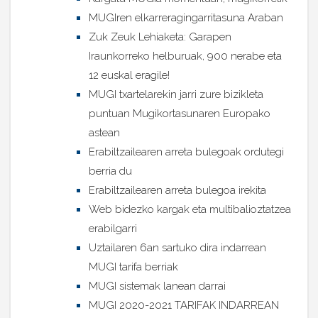
MUGIren elkarreragingarritasuna Araban
Zuk Zeuk Lehiaketa: Garapen
Iraunkorreko helburuak, 900 nerabe eta
12 euskal eragile!
MUGI txartelarekin jarri zure bizikleta
puntuan Mugikortasunaren Europako
astean
Erabiltzailearen arreta bulegoak ordutegi
berria du
Erabiltzailearen arreta bulegoa irekita
Web bidezko kargak eta multibalioztatzea
erabilgarri
Uztailaren 6an sartuko dira indarrean
MUGI tarifa berriak
MUGI sistemak lanean darrai
MUGI 2020-2021 TARIFAK INDARREAN