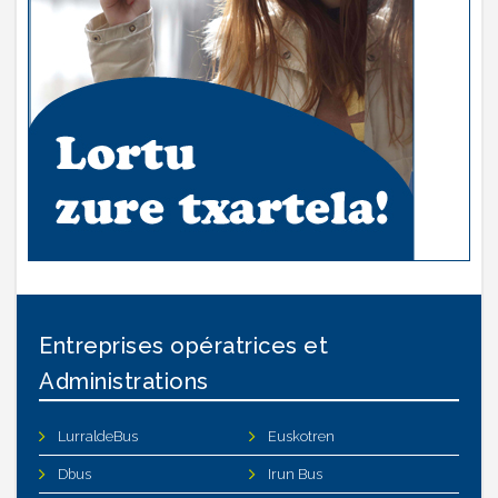
Entreprises opératrices et
Administrations
LurraldeBus
Euskotren
Dbus
Irun Bus