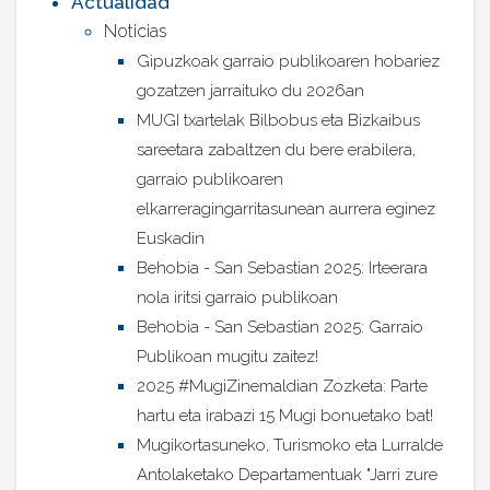
Actualidad
Noticias
Gipuzkoak garraio publikoaren hobariez
gozatzen jarraituko du 2026an
MUGI txartelak Bilbobus eta Bizkaibus
sareetara zabaltzen du bere erabilera,
garraio publikoaren
elkarreragingarritasunean aurrera eginez
Euskadin
Behobia - San Sebastian 2025: Irteerara
nola iritsi garraio publikoan
Behobia - San Sebastian 2025: Garraio
Publikoan mugitu zaitez!
2025 #MugiZinemaldian Zozketa: Parte
hartu eta irabazi 15 Mugi bonuetako bat!
Mugikortasuneko, Turismoko eta Lurralde
Antolaketako Departamentuak "Jarri zure