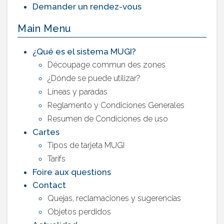
Demander un rendez-vous
Main Menu
¿Qué es el sistema MUGI?
Découpage commun des zones
¿Dónde se puede utilizar?
Líneas y paradas
Reglamento y Condiciones Generales
Resumen de Condiciones de uso
Cartes
Tipos de tarjeta MUGI
Tarifs
Foire aux questions
Contact
Quejas, reclamaciones y sugerencias
Objetos perdidos