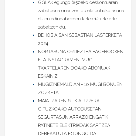
GGLAk egungo %50eko deskontuaren
zabalpena onartzen du eta dohakotasuna
duten adingabekoen tartea 12 urte arte
zabaltzen du.
BEHOBIA SAN SEBASTIAN LASTERKETA
2024
NORTASUNA ORDEZTEA FACEBOOKEN
ETA INSTAGRAMEN, MUGI
TXARTELAREN DOAKO ABONUAK
ESKAINIZ
MUGIZINEMALDIAN - 10 MUGI BONUEN
ZOZKETA
MAIATZAREN 6TIK AURRERA,
GIPUZKOAKO AUTOBUSETAN
SEGURTASUN ARRAZOIENGATIK
PATINETE ELEKTRIKOAK SARTZEA
DEBEKATUTA EGONGO DA.