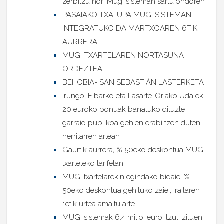
zerbitzu hori Mugi sisteman sartu ondoren
PASAIAKO TXALUPA MUGI SISTEMAN
INTEGRATUKO DA MARTXOAREN 6TIK
AURRERA
MUGI TXARTELAREN NORTASUNA
ORDEZTEA
BEHOBIA- SAN SEBASTIÁN LASTERKETA
Irungo, Eibarko eta Lasarte-Oriako Udalek
20 euroko bonuak banatuko dituzte
garraio publikoa gehien erabiltzen duten
herritarren artean
Gaurtik aurrera, % 50eko deskontua MUGI
txarteleko tarifetan
MUGI txartelarekin egindako bidaiei %
50eko deskontua gehituko zaiei, irailaren
1etik urtea amaitu arte
MUGI sistemak 6.4 milioi euro itzuli zituen