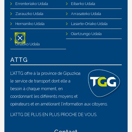
Errenteriako Udala
Eibarko Udala
Zarauzko Udala
Arrasateko Udala
Hernaniko Udala
Lasarte-Oriako Udala
Oiartzungo Udala
Oñatiko Udala
ATTG
L’ATTG offre à la province de Gipuzkoa
le service de transport dont elle a
besoin à chaque moment, en
coordonnant les différents moyens et
opérateurs et en améliorant l’information aux citoyens.
L’ATTG DE PLUS EN PLUS PROCHE DE VOUS.