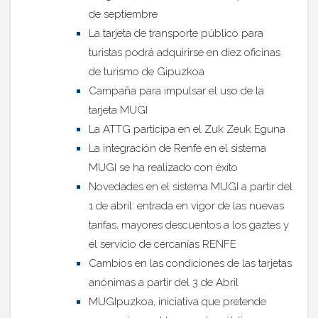
de septiembre
La tarjeta de transporte público para
turistas podrá adquirirse en diez oficinas
de turismo de Gipuzkoa
Campaña para impulsar el uso de la
tarjeta MUGI
La ATTG participa en el Zuk Zeuk Eguna
La integración de Renfe en el sistema
MUGI se ha realizado con éxito
Novedades en el sistema MUGI a partir del
1 de abril: entrada en vigor de las nuevas
tarifas, mayores descuentos a los gaztes y
el servicio de cercanías RENFE
Cambios en las condiciones de las tarjetas
anónimas a partir del 3 de Abril
MUGIpuzkoa, iniciativa que pretende