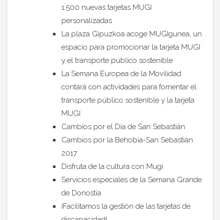
1.500 nuevas tarjetas MUGI
personalizadas
La plaza Gipuzkoa acoge MUGIgunea, un
espacio para promocionar la tarjeta MUGI
y el transporte público sostenible
La Semana Europea de la Movilidad
contará con actividades para fomentar el
transporte público sostenible y la tarjeta
MUGI
Cambios por el Día de San Sebastián
Cambios por la Behobia-San Sebastián
2017
Disfruta de la cultura con Mugi
Servicios especiales de la Semana Grande
de Donostia
¡Facilitamos la gestión de las tarjetas de
discapacidad!