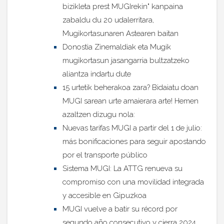
bizikleta prest MUGIrekin" kanpaina
zabaldu du 20 udalerritara,
Mugikortasunaren Astearen baitan
Donostia Zinemaldiak eta Mugik
mugikortasun jasangarria bultzatzeko
aliantza indartu dute
15 urtetik beherakoa zara? Bidaiatu doan
MUGI sarean urte amaierara arte! Hemen
azaltzen dizugu nola:
Nuevas tarifas MUGI a partir del 1 de julio:
más bonificaciones para seguir apostando
por el transporte público
Sistema MUGI: La ATTG renueva su
compromiso con una movilidad integrada
y accesible en Gipuzkoa
MUGI vuelve a batir su récord por
segundo año consecutivo y cierra 2024