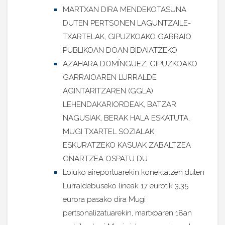
MARTXAN DIRA MENDEKOTASUNA
DUTEN PERTSONEN LAGUNTZAILE-
TXARTELAK, GIPUZKOAKO GARRAIO
PUBLIKOAN DOAN BIDAIATZEKO
AZAHARA DOMÍNGUEZ, GIPUZKOAKO
GARRAIOAREN LURRALDE
AGINTARITZAREN (GGLA)
LEHENDAKARIORDEAK, BATZAR
NAGUSIAK, BERAK HALA ESKATUTA,
MUGI TXARTEL SOZIALAK
ESKURATZEKO KASUAK ZABALTZEA
ONARTZEA OSPATU DU
Loiuko aireportuarekin konektatzen duten
Lurraldebuseko lineak 17 eurotik 3,35
eurora pasako dira Mugi
pertsonalizatuarekin, martxoaren 18an