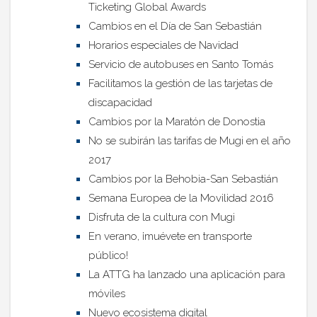
Ticketing Global Awards
Cambios en el Día de San Sebastián
Horarios especiales de Navidad
Servicio de autobuses en Santo Tomás
Facilitamos la gestión de las tarjetas de
discapacidad
Cambios por la Maratón de Donostia
No se subirán las tarifas de Mugi en el año
2017
Cambios por la Behobia-San Sebastián
Semana Europea de la Movilidad 2016
Disfruta de la cultura con Mugi
En verano, ¡muévete en transporte
público!
La ATTG ha lanzado una aplicación para
móviles
Nuevo ecosistema digital