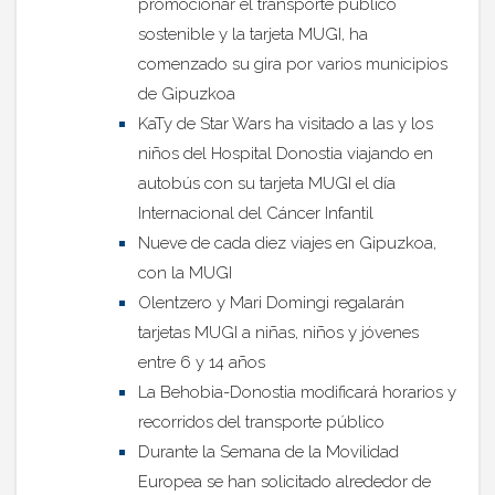
promocionar el transporte público
sostenible y la tarjeta MUGI, ha
comenzado su gira por varios municipios
de Gipuzkoa
KaTy de Star Wars ha visitado a las y los
niños del Hospital Donostia viajando en
autobús con su tarjeta MUGI el día
Internacional del Cáncer Infantil
Nueve de cada diez viajes en Gipuzkoa,
con la MUGI
Olentzero y Mari Domingi regalarán
tarjetas MUGI a niñas, niños y jóvenes
entre 6 y 14 años
La Behobia-Donostia modificará horarios y
recorridos del transporte público
Durante la Semana de la Movilidad
Europea se han solicitado alrededor de