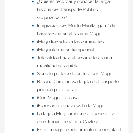
¿Quieres recordar y conocer la larga
historia del Transporte Público
Guipuzcoano?
Integración de “Muittu Manttangorri” de
Lasarte-Oria en el sistema Mugi
¡Mugi dice adiós a las comisiones!
¡Mugi informa en tiempo real!
Tolosaldea hacia el desarrollo de una
movilidad sostenible
Siéntete parte de la cultura con Mugi
Basque Card, nueva tarjeta de transporte
público para turistas
¡Con Mugi a la playa!
¡Estrenamos nueva web de Mugi!
La tarjeta Mugi también se puede utilizar
en el tranvía de Vitoria-Gazteiz
Entra en vigor el reglamento que regula el