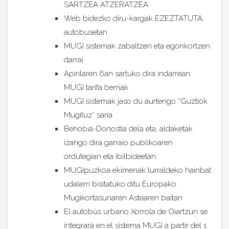
SARTZEA ATZERATZEA
Web bidezko diru-kargak EZEZTATUTA,
autobusetan
MUGI sistemak zabaltzen eta egonkortzen
darrai
Apirilaren 6an sartuko dira indarrean
MUGI tarifa berriak
MUGI sistemak jaso du aurtengo “Guztiok
Mugituz” saria
Behobia-Donostia dela eta, aldaketak
izango dira garraio publikoaren
ordutegian eta ibilbideetan
MUGIpuzkoa ekimenak lurraldeko hainbat
udalerri bisitatuko ditu Europako
Mugikortasunaren Astearen baitan
El autobús urbano Xorrola de Oiartzun se
integrará en el sistema MUGI a partir del 1