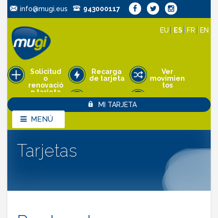
info@mugi.eus
943000117
EU
ES
FR
EN
Solicitud
Recarga
Ver
o
de tarjeta
movimien
renovació
tos
n tarjeta
Pedir cita
MI TARJETA
Anulación
de tarjeta
MENÚ
MENÚ
Tarjetas