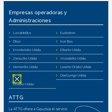
Empresas operadoras y
Administraciones
LurraldeBus
Euskotren
Dbus
Irun Bus
Errenteriako Udala
Eibarko Udala
Zarauzko Udala
Arrasateko Udala
Hernaniko Udala
Lasarte-Oriako Udala
Oiartzungo Udala
Oñatiko Udala
ATTG
La ATTG ofrece a Gipuzkoa el servicio