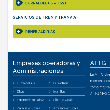
LURRALDEBUS – TSST
SERVICIOS DE TREN Y TRANVIA
RENFE ALDIRIAK
Empresas operadoras y
ATTG
Administraciones
La ATTG ofre
momento, coo
LurraldeBus
Euskotren
como mejoran
Dbus
Irun Bus
ATTG MÁS C
Errenteriako Udala
Eibarko Udala
Zarauzko Udala
Arrasateko Udala