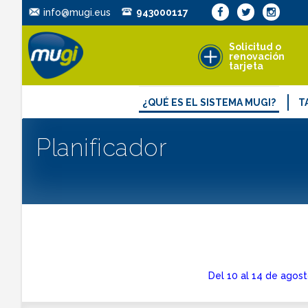
info@mugi.eus
943000117
Solicitud o
renovación
tarjeta
¿QUÉ ES EL SISTEMA MUGI?
T
¿Qué ventajas aporta?
Ti
Planificador
¿Dónde se puede utilizar?
Ta
Líneas y paradas
Reglamento y Condiciones Generale
Resumen de Condiciones de uso
Del 10 al 14 de agost