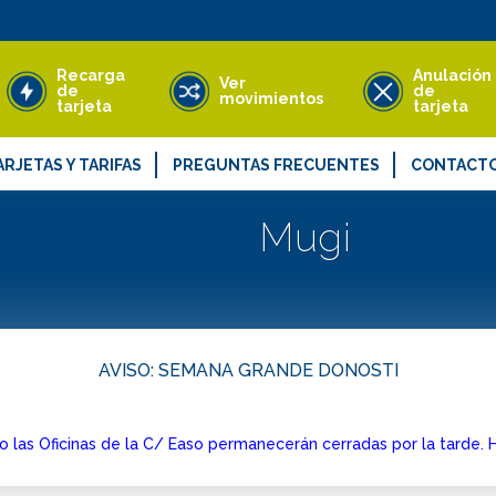
Recarga
Anulación
Ver
de
de
movimientos
tarjeta
tarjeta
ARJETAS Y TARIFAS
PREGUNTAS FRECUENTES
CONTACT
pos de tarjeta MUGI
Quejas, rec
Mugi
rifas
Objetos per
s
AVISO: SEMANA GRANDE DONOSTI
o las Oficinas de la C/ Easo permanecerán cerradas por la tarde. 