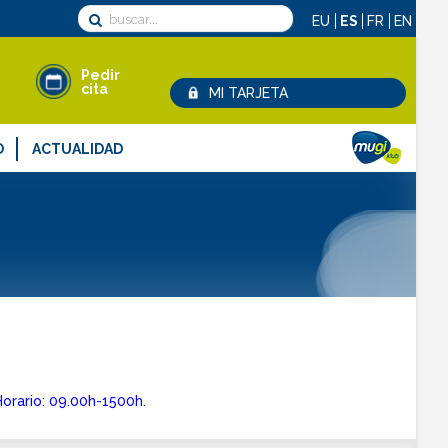
EU
ES
FR
EN
Pedir
cita
MI TARJETA
O
ACTUALIDAD
lamaciones y sugerencias
Noticias
didos
Recarga tu tarjeta MUGI/Lurraldebus
MUGI zaitez
¡No pierdas tu transporte!
Galería
Horario: 09.00h-1500h.