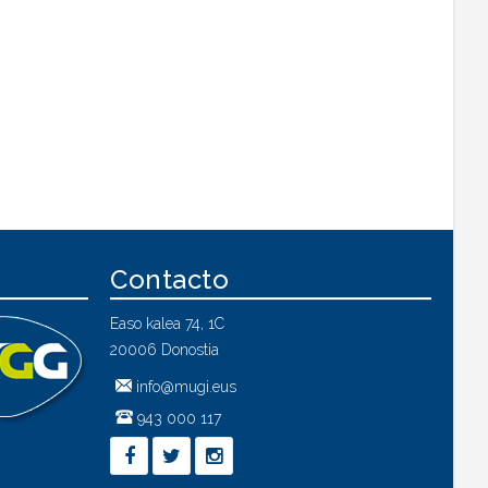
Contacto
Easo kalea 74, 1C
20006 Donostia
info@mugi.eus
943 000 117