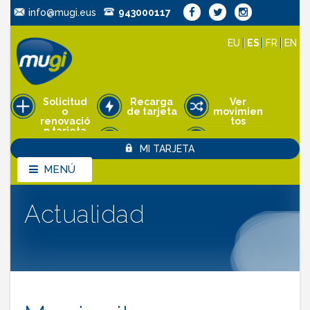
info@mugi.eus
943000117
EU
ES
FR
EN
Solicitud
Recarga
Ver
o
de tarjeta
movimien
renovació
tos
n tarjeta
Pedir cita
MI TARJETA
Anulación
de tarjeta
MENÚ
MENÚ
Actualidad