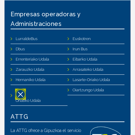
Empresas operadoras y
Administraciones
LurraldeBus
Euskotren
Dbus
Irun Bus
Errenteriako Udala
Eibarko Udala
Zarauzko Udala
Arrasateko Udala
Hernaniko Udala
Lasarte-Oriako Udala
Oiartzungo Udala
Oñatiko Udala
ATTG
La ATTG ofrece a Gipuzkoa el servicio