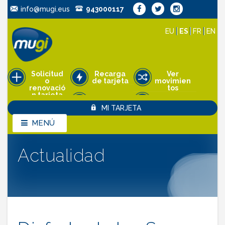
info@mugi.eus
943000117
EU
ES
FR
EN
Solicitud
Recarga
Ver
o
de tarjeta
movimien
renovació
tos
n tarjeta
Pedir cita
MI TARJETA
Anulación
de tarjeta
MENÚ
MENÚ
Actualidad