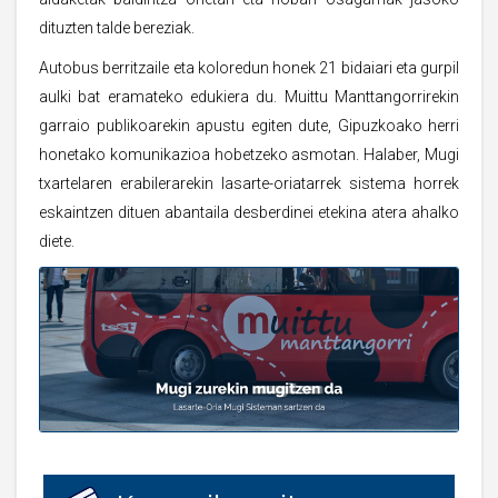
dituzten talde bereziak.
Autobus berritzaile eta koloredun honek 21 bidaiari eta gurpil
aulki bat eramateko edukiera du. Muittu Manttangorrirekin
garraio publikoarekin apustu egiten dute, Gipuzkoako herri
honetako komunikazioa hobetzeko asmotan. Halaber, Mugi
txartelaren erabilerarekin lasarte-oriatarrek sistema horrek
eskaintzen dituen abantaila desberdinei etekina atera ahalko
diete.