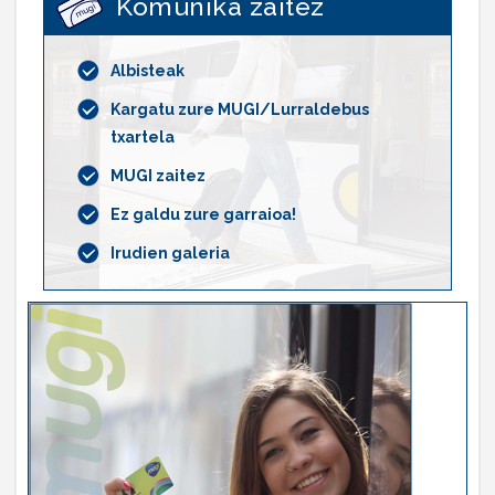
Komunika zaitez
Albisteak
Kargatu zure MUGI/Lurraldebus
txartela
MUGI zaitez
Ez galdu zure garraioa!
Irudien galeria