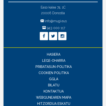
Easo kalea 74, 1C
20006 Donostia
info@mugi.eus
943 000 117
HASIERA
LEGE-OHARRA
PRIBATASUN-POLITIKA
COOKIEN POLITIKA
GGLA
BILATU
KONTAKTUA
WEBGUNEAREN MAPA
HITZORDUA ESKATU