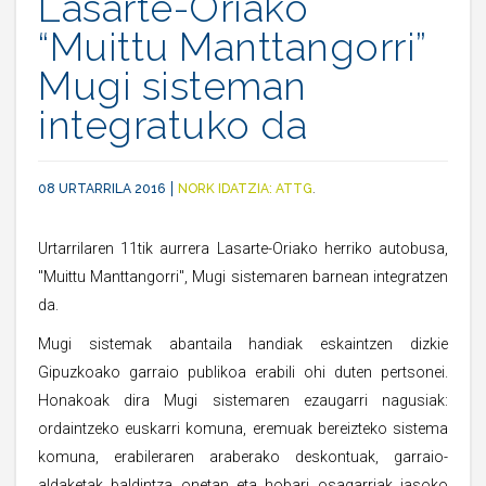
Lasarte-Oriako
“Muittu Manttangorri”
Mugi sisteman
integratuko da
08 URTARRILA 2016
NORK IDATZIA:
ATTG
.
Urtarrilaren 11tik aurrera Lasarte-Oriako herriko autobusa,
"Muittu Manttangorri", Mugi sistemaren barnean integratzen
da.
Mugi sistemak abantaila handiak eskaintzen dizkie
Gipuzkoako garraio publikoa erabili ohi duten pertsonei.
Honakoak dira Mugi sistemaren ezaugarri nagusiak:
ordaintzeko euskarri komuna, eremuak bereizteko sistema
komuna, erabileraren araberako deskontuak, garraio-
aldaketak baldintza onetan eta hobari osagarriak jasoko