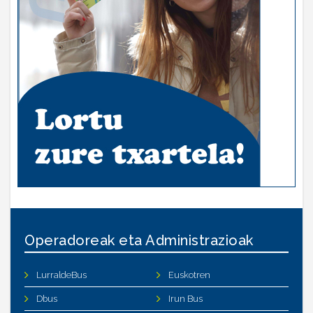
Operadoreak eta Administrazioak
LurraldeBus
Euskotren
Dbus
Irun Bus