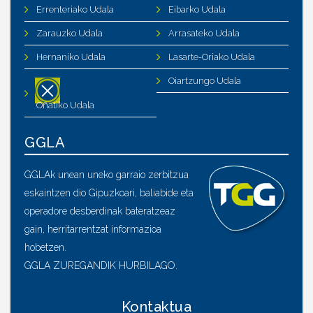
Errenteriako Udala
Eibarko Udala
Zarauzko Udala
Arrasateko Udala
Hernaniko Udala
Lasarte-Oriako Udala
Oiartzungo Udala
Oñatiko Udala
GGLA
GGLAk unean uneko garraio zerbitzua
eskaintzen dio Gipuzkoari, baliabide eta
operadore desberdinak bateratzeaz
gain, herritarrentzat informazioa
hobetzen.
GGLA ZUREGANDIK HURBILAGO.
Kontaktua