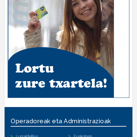
Operadoreak eta Administrazioak
LurraldeBus
Euskotren