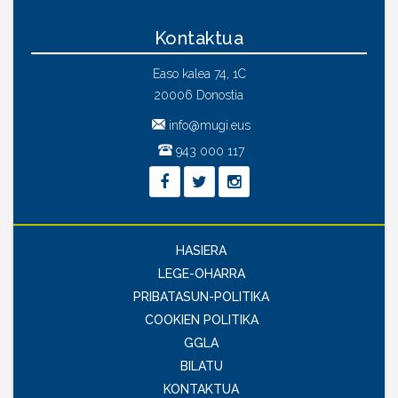
Kontaktua
Easo kalea 74, 1C
20006 Donostia
info@mugi.eus
943 000 117
HASIERA
LEGE-OHARRA
PRIBATASUN-POLITIKA
COOKIEN POLITIKA
GGLA
BILATU
KONTAKTUA