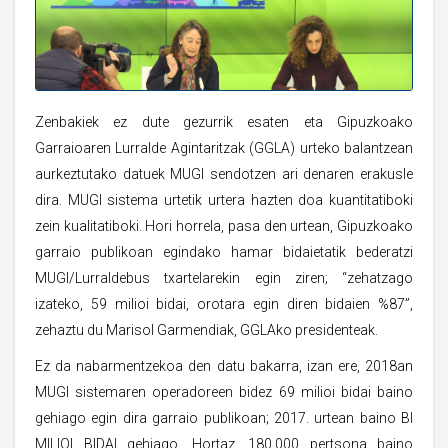
Zenbakiek ez dute gezurrik esaten eta Gipuzkoako
Garraioaren Lurralde Agintaritzak (GGLA) urteko balantzean
aurkeztutako datuek MUGI sendotzen ari denaren erakusle
dira. MUGI sistema urtetik urtera hazten doa kuantitatiboki
zein kualitatiboki. Hori horrela, pasa den urtean, Gipuzkoako
garraio publikoan egindako hamar bidaietatik bederatzi
MUGI/Lurraldebus txartelarekin egin ziren; “zehatzago
izateko, 59 milioi bidai, orotara egin diren bidaien %87”,
zehaztu du Marisol Garmendiak, GGLAko presidenteak.
Ez da nabarmentzekoa den datu bakarra, izan ere, 2018an
MUGI sistemaren operadoreen bidez 69 milioi bidai baino
gehiago egin dira garraio publikoan; 2017. urtean baino BI
MILIOI BIDAI gehiago. Hortaz, 180.000 pertsona baino