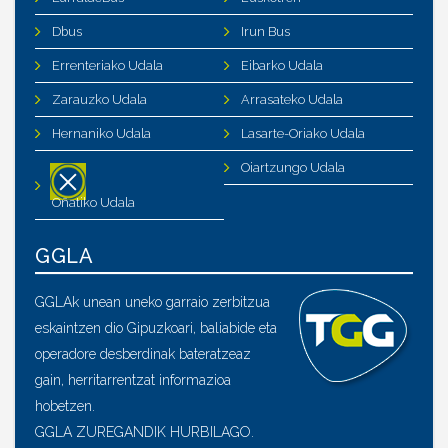
Dbus
Irun Bus
Errenteriako Udala
Eibarko Udala
Zarauzko Udala
Arrasateko Udala
Hernaniko Udala
Lasarte-Oriako Udala
Oiartzungo Udala
Oñatiko Udala
GGLA
GGLAk unean uneko garraio zerbitzua
eskaintzen dio Gipuzkoari, baliabide eta
operadore desberdinak bateratzeaz
gain, herritarrentzat informazioa
hobetzen.
GGLA ZUREGANDIK HURBILAGO.