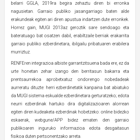
belarri GGLA, 2019ra begira zehaztu diren bi erronka
nagusietan. Garraio publiko jasangarriago baten alde
erakundeak egiten ari diren apustua indartzen dute erronkek.
Horrez gain, MUGI 2013az geroztik sare sendoago eta
bateratuago bat osatzen dabil, erabiltzaile berriak erakarrita
garraio publiko ezberdinetara, ibilgailu pribatuaren erabilera
murriztuz.
RENFEren integrazioa albiste garrantzitsuena bada ere, ez da
urte honetan zehar izango den berritasun bakarra eta
prentsaurrekoa aprobetxatuz ondorengo nobedadeak
aurreratu dituzte: herri ezberdinetatik kanpaina bat abiatuko
da MUGI sistema eskualde ezberdinetara gerturatzeko; edota
neurri ezberdinak hartuko dira digitalizazioaren alorrean
egiten diren kudeaketa ezberdinak hobetzeko: online bidezko
eskaerak, webgune/APP bidez ematen den garraio
publikoaren inguruko informazioa edota desgaitasun
fisikoa duten pertsonentzako arreta.