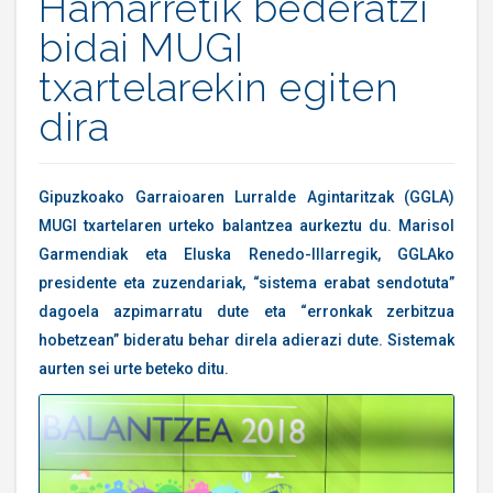
Hamarretik bederatzi
bidai MUGI
txartelarekin egiten
dira
Gipuzkoako Garraioaren Lurralde Agintaritzak (GGLA)
MUGI txartelaren urteko balantzea aurkeztu du. Marisol
Garmendiak eta Eluska Renedo-Illarregik, GGLAko
presidente eta zuzendariak, “sistema erabat sendotuta”
dagoela azpimarratu dute eta “erronkak zerbitzua
hobetzean” bideratu behar direla adierazi dute. Sistemak
aurten sei urte beteko ditu.