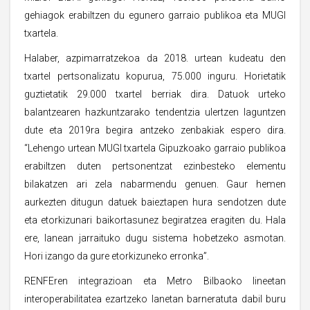
gehiagok erabiltzen du egunero garraio publikoa eta MUGI
txartela.
Halaber, azpimarratzekoa da 2018. urtean kudeatu den
txartel pertsonalizatu kopurua, 75.000 inguru. Horietatik
guztietatik 29.000 txartel berriak dira. Datuok urteko
balantzearen hazkuntzarako tendentzia ulertzen laguntzen
dute eta 2019ra begira antzeko zenbakiak espero dira.
“Lehengo urtean MUGI txartela Gipuzkoako garraio publikoa
erabiltzen duten pertsonentzat ezinbesteko elementu
bilakatzen ari zela nabarmendu genuen. Gaur hemen
aurkezten ditugun datuek baieztapen hura sendotzen dute
eta etorkizunari baikortasunez begiratzea eragiten du. Hala
ere, lanean jarraituko dugu sistema hobetzeko asmotan.
Hori izango da gure etorkizuneko erronka”.
RENFEren integrazioan eta Metro Bilbaoko lineetan
interoperabilitatea ezartzeko lanetan barneratuta dabil buru