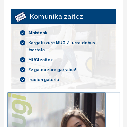
Komunika zaitez
Albisteak
Kargatu zure MUGI/Lurraldebus
txartela
MUGI zaitez
Ez galdu zure garraioa!
Irudien galeria