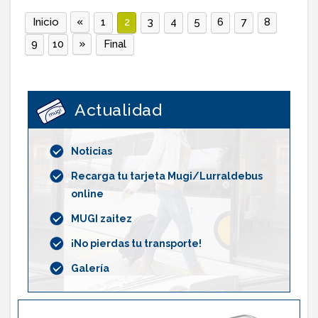
«
Inicio
1
2
3
4
5
6
7
8
»
9
10
Final
Actualidad
Noticias
Recarga tu tarjeta Mugi/Lurraldebus
online
MUGI zaitez
¡No pierdas tu transporte!
Galería