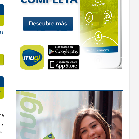
as
V
de
 y
s: