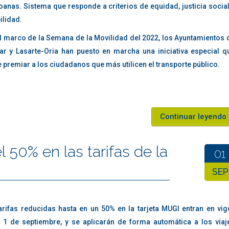
st CoD League ever, back in 2015. Not only is it fun to watch some of t
anas. Sistema que responde a criterios de equidad, justicia social
e recent games become available on YouTube and Twitch, this tourname
ilidad.
s for you to place your bets. The 2018 edition had five major events:
el marco de la Semana de la Movilidad del 2022, los Ayuntamientos 
bar y Lasarte-Oria han puesto en marcha una iniciativa especial q
 premiar a los ciudadanos que más utilicen el transporte público.
hio from January 23–29th. Eight teams competed for $700K total pri
Continuar leyendo
rom April 20–22nd. Four teams competed for $500K total prize pool.
 50% en las tarifas de la
01
rom June 15–17th. Four teams competed for $500K total prize pool.
SEP
, Ohio August 15–19th.$1M awarded across 16 teams competing
arifas reducidas hasta en un 50% en la tarjeta MUGI entran en vig
st CoD League ever, back in 2015. Not only is it fun to watch some of t
 1 de septiembre, y se aplicarán de forma automática a los viaj