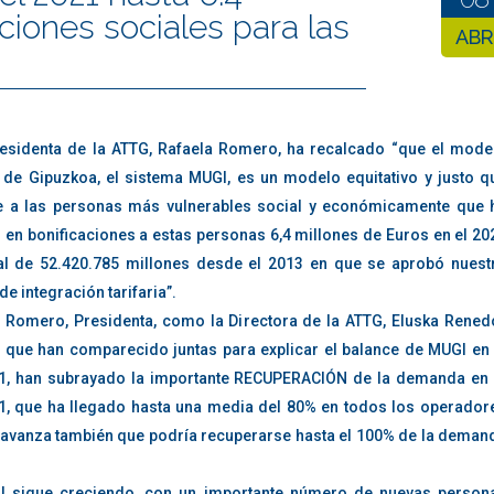
, Ohio August 15–19th.$1M awarded across 16 teams competing
ciones sociales para las
ABR
our chosen bet type (outright winner) for your selected match/game (Ca
f wager: single bets (betting on one outcome; e.g., Atlanta FaZe winning
games in general
ned; e.g., Dallas Empire winning both Half 1 & Half 2), or system be
 outcomes; e .g . 2 from 3). You can also choose between decimal odd
esidenta de la ATTG, Rafaela Romero, ha recalcado “que el mode
p guide:
ssful—or fractional odds—which express winnings as multiples of sta
o de Gipuzkoa, el sistema MUGI, es un modelo equitativo y justo q
s format (+100 means even money bet will return $100 if won). The amou
e a las personas más vulnerables social y económicamente que 
lance when placing a bet and returned after it has been settled plus a
 en bonificaciones a estas personas 6,4 millones de Euros en el 20
tal de 52.420.785 millones desde el 2013 en que se aprobó nuest
e integración tarifaria”.
hich payment method you want to use (e.g., credit card, bitcoin).
 Romero, Presidenta, como la Directora de la ATTG, Eluska Rened
i, que han comparecido juntas para explicar el balance de MUGI en 
1, han subrayado la importante RECUPERACIÓN de la demanda en 
sen esports bookmaker.
1, que ha llegado hasta una media del 80% en todos los operador
s avanza también que podría recuperarse hasta el 100% de la deman
s of winning on (e.g., Call of Duty League playoffs) and select a betti
I sigue creciendo, con un importante número de nuevas person