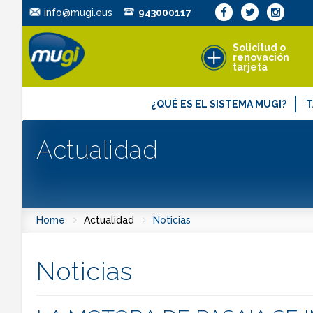
info@mugi.eus
943000117
Solicitud o
renovación
tarjeta
¿QUÉ ES EL SISTEMA MUGI?
T
¿Qué ventajas aporta?
T
Actualidad
¿Dónde se puede utilizar?
T
Líneas y paradas
Reglamento y Condiciones Generale
Home
Actualidad
Noticias
Resumen de Condiciones de uso
Noticias