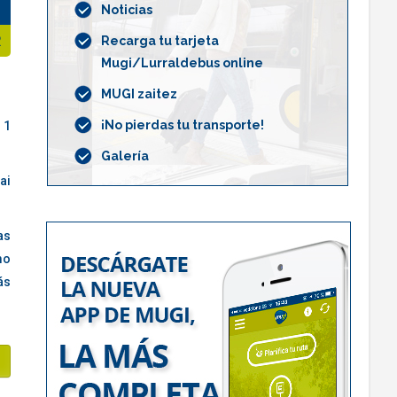
Noticias
R
Recarga tu tarjeta
Mugi/Lurraldebus online
MUGI zaitez
¡No pierdas tu transporte!
 1
Galería
ai
as
mo
ás