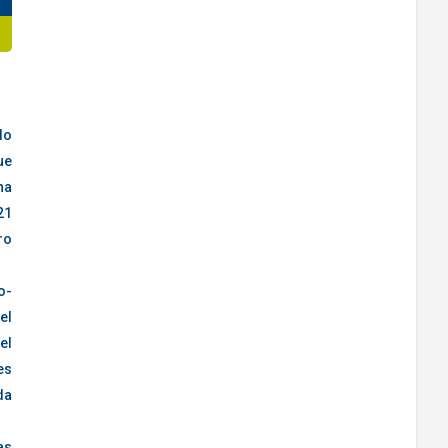
ll
),
ts
s—
lo
ke
ue
nt
ha
ny
21
ro
o-
el
el
es
da
ng
as