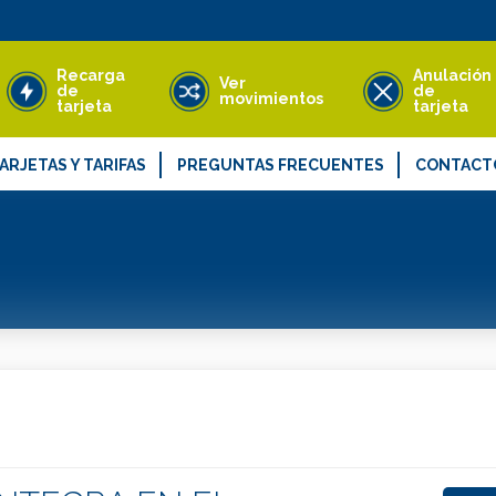
Recarga
Anulación
Ver
de
de
movimientos
tarjeta
tarjeta
ARJETAS Y TARIFAS
PREGUNTAS FRECUENTES
CONTACT
ipos de tarjeta MUGI
Quejas, rec
arifas
Objetos per
s