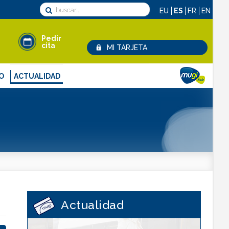
EU
ES
FR
EN
Pedir
cita
MI TARJETA
O
ACTUALIDAD
lamaciones y sugerencias
Noticias
Recarga tu tarjeta MUGI/Lurraldebus
didos
MUGI zaitez
¡No pierdas tu transporte!
Galería
Actualidad