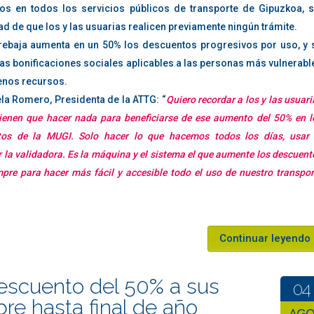
games in general
e recent games become available on YouTube and Twitch, this tourname
dos en todos los servicios públicos de transporte de Gipuzkoa, s
s for you to place your bets. The 2018 edition had five major events:
d de que los y las usuarias realicen previamente ningún trámite.
p guide:
rebaja aumenta en un 50% los descuentos progresivos por uso, y 
as bonificaciones sociales aplicables a las personas más vulnerabl
hio from January 23–29th. Eight teams competed for $700K total pri
enos recursos.
la Romero, Presidenta de la ATTG: “
Quiero recordar a los y las usuari
ienen que hacer nada para beneficiarse de ese aumento del 50% en l
tos de la MUGI. Solo hacer lo que hacemos todos los días, usar 
rom April 20–22nd. Four teams competed for $500K total prize pool.
hich payment method you want to use (e.g., credit card, bitcoin).
r la validadora. Es la máquina y el sistema el que aumente los descuent
pre para hacer más fácil y accesible todo el uso de nuestro transpor
rom June 15–17th. Four teams competed for $500K total prize pool.
sen esports bookmaker.
Continuar leyendo
, Ohio August 15–19th.$1M awarded across 16 teams competing
s of winning on (e.g., Call of Duty League playoffs) and select a betti
t winner). Some useful tips for narrowing down the list of games a
escuento del 50% a sus
larity, looking up which players are considered among the best in the
04
games in general
 Twitch, and reading articles by experts in this field (for instance, tho
bre hasta final de año
AG