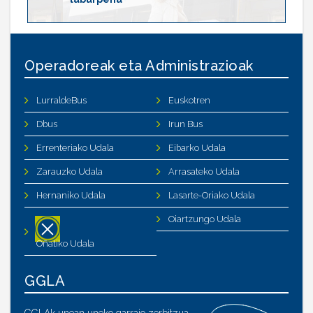
Operadoreak eta Administrazioak
LurraldeBus
Euskotren
Dbus
Irun Bus
Errenteriako Udala
Eibarko Udala
Zarauzko Udala
Arrasateko Udala
Hernaniko Udala
Lasarte-Oriako Udala
Oiartzungo Udala
Oñatiko Udala
GGLA