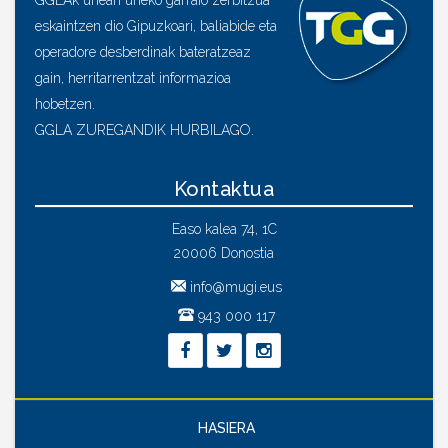
GGLAk unean uneko garraio zerbitzua
eskaintzen dio Gipuzkoari, baliabide eta
operadore desberdinak bateratzeaz
gain, herritarrentzat informazioa
hobetzen.
GGLA ZUREGANDIK HURBILAGO.
Kontaktua
Easo kalea 74, 1C
20006 Donostia
info@mugi.eus
943 000 117
HASIERA