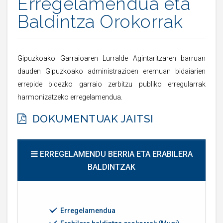
Erregelamendua eta
Baldintza Orokorrak
Gipuzkoako Garraioaren Lurralde Agintaritzaren barruan
dauden Gipuzkoako administrazioen eremuan bidaiarien
errepide bidezko garraio zerbitzu publiko erregularrak
harmonizatzeko erregelamendua.
DOKUMENTUAK JAITSI
ERREGELAMENDU BERRIA ETA ERABILERA
BALDINTZAK
Erregelamendua