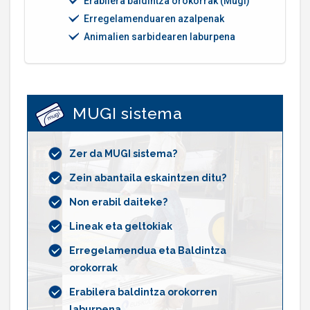
Erabilera baldintza orokorrak (Mugi)
Erregelamenduaren azalpenak
Animalien sarbidearen laburpena
MUGI sistema
Zer da MUGI sistema?
Zein abantaila eskaintzen ditu?
Non erabil daiteke?
Lineak eta geltokiak
Erregelamendua eta Baldintza
orokorrak
Erabilera baldintza orokorren
laburpena